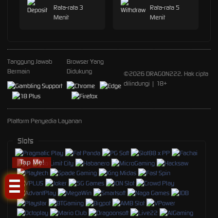
Rata-rata 3
Rata-rata 5
Menit
Menit
Tanggung Jawab
Browser Yang
Bermain
Didukung
©2026 DRAGON222. Hak cipta
dilindungi | 18+
Platform Penyedia Layanan
Slots
Tap Me!