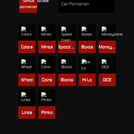
Semua
Arcade
permainan
Colors
Mines
Speed Crash
Boxes
Moneyplane
Wheel
Coins
Blocks
Hi-Lo
DICE
Lines
Plinko