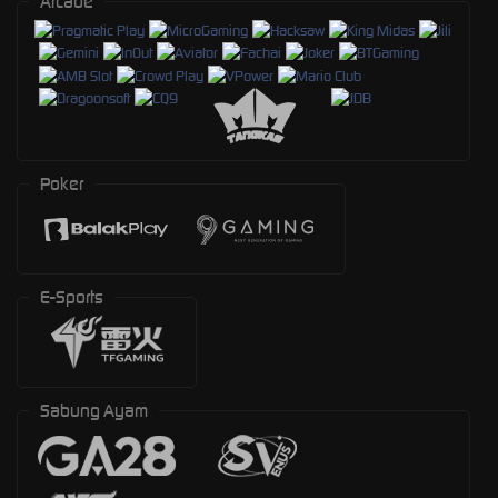
Arcade
Poker
E-Sports
Sabung Ayam