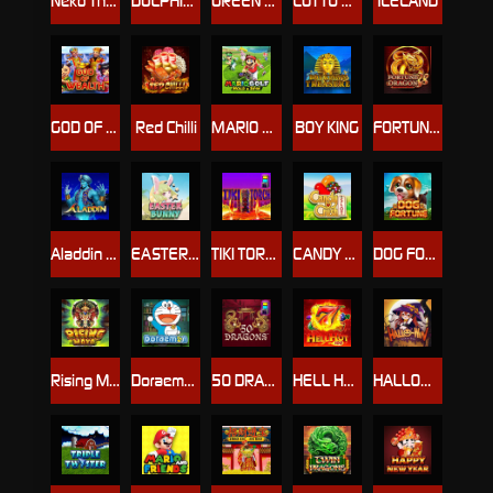
Neko The Fortune Cat
DOLPHIN REEF
GREEN GOLD
LOTTO MADNESS
ICELAND
GOD OF WEALTH
Red Chilli
MARIO GOLF
BOY KING
FORTUNE DRAGON 88
Aladdin Wishes
EASTER BUNNY
TIKI TORCH
CANDY CRUSH
DOG FORTUNE
Rising Maya
Doraemon
50 DRAGONS
HELL HOT 100
HALLOWIN