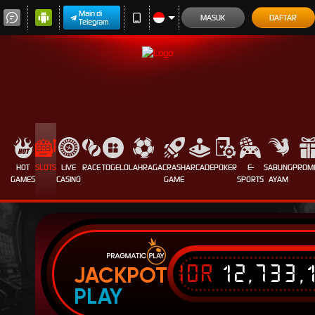
Main di
MASUK
DAFTAR
Telegram
HOT
SLOTS
LIVE
RACE
TOGEL
OLAHRAGA
CRASH
ARCADE
POKER
E-
SABUNG
PROM
GAMES
CASINO
GAME
SPORTS
AYAM
IDR
12,733,
JACKPOT
PLAY