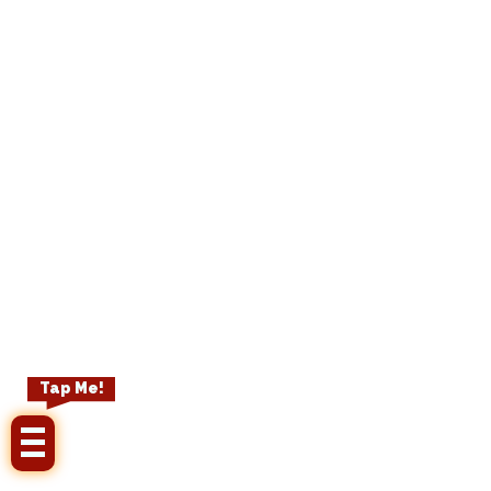
Tap Me!