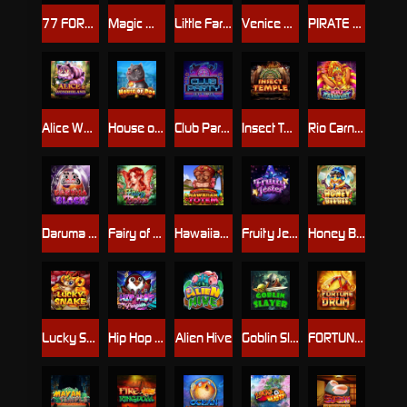
77 FORTUNE
Magic Wheel
Little Farm
Venice Mask
PIRATE LEGEND
Alice Wonderland
House of Dog
Club Party
Insect Temple
Rio Carnival
Daruma Block
Fairy of Riches
Hawaiian Totem
Fruity Jester
Honey Bee Bee
Lucky Snake
Hip Hop Penguin
Alien Hive
Goblin Slayer
FORTUNE DRUM