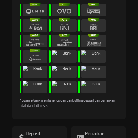
* Selama bank maintenance dan bank offline deposit dan penarikan
tidak dapat diproses
Deposit
Penarikan