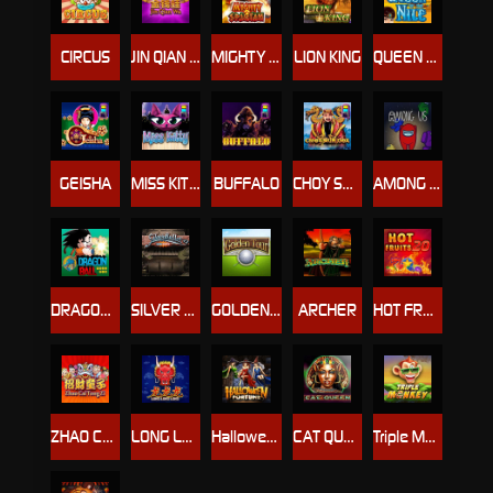
CIRCUS
JIN QIAN WA
MIGHTY SPARTAN
LION KING
QUEEN OF THE NILE
GEISHA
MISS KITTY
BUFFALO
CHOY SUN DOA
AMONG US
DRAGON BALL
SILVER BULLET
GOLDEN TOUR
ARCHER
HOT FRUITS 20
ZHAO CAI TONG ZHI
LONG LONG LONG
Halloween Fortune
CAT QUEEN
Triple Monkey