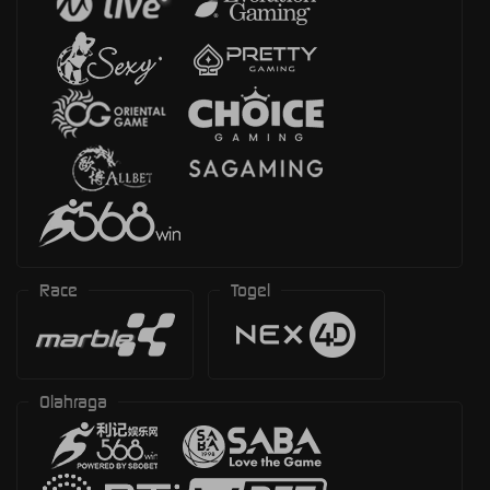
Race
Togel
Olahraga