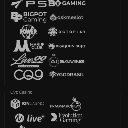
Live Casino