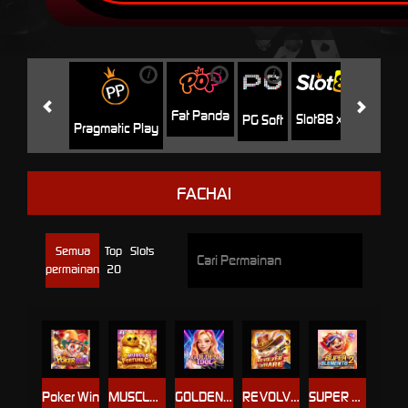
i
i
i
i
i
Facha
Fat Panda
Slot88 x PP
PG Soft
Pragmatic Play
FACHAI
Semua
Top
Slots
permainan
20
Poker Win
MUSCLE FORTUNE CAT
GOLDEN IDOL
REVOLVER HARE
SUPER ELEMENTS 2