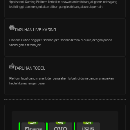
Sportsbook Gaming Platform Terbaik menawarkan lebih banyak game, odds yang
lebih tinggi, dan menyediakan pilihan yang lebih banyak untuk pemain.
TARUHAN LIVE KASINO
Platform Pilihan bagi perusahaan-perusahaan terbaik di dunia, dengan pilihan
variasi game terbanyak
TARUHAN TOGEL
Platform togel yang menarik dari perusahan terbaik di dunia yang menawarkan
hadiah kemenangan besar