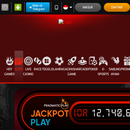
Main di
MASUK
DAFTAR
Telegram
HOT
SLOTS
LIVE
RACE
TOGEL
OLAHRAGA
CRASH
ARCADE
POKER
E-
SABUNG
PROM
GAMES
CASINO
GAME
SPORTS
AYAM
IDR
12,740,
JACKPOT
PLAY