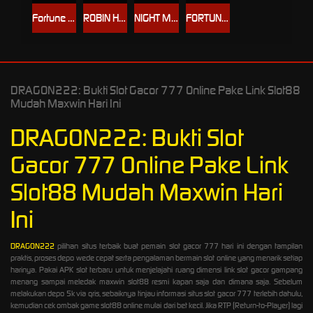
Fortune Money Boom
ROBIN HOOD
NIGHT MARKET 2
FORTUNE EGG
DRAGON222: Bukti Slot Gacor 777 Online Pake Link Slot88
Mudah Maxwin Hari Ini
DRAGON222: Bukti Slot
Gacor 777 Online Pake Link
Slot88 Mudah Maxwin Hari
Ini
DRAGON222
pilihan situs terbaik buat pemain slot gacor 777 hari ini dengan tampilan
praktis, proses depo wede cepat serta pengalaman bermain slot online yang menarik setiap
harinya. Pakai APK slot terbaru untuk menjelajahi ruang dimensi link slot gacor gampang
menang sampai meledak maxwin slot88 resmi kapan saja dan dimana saja. Sebelum
melakukan depo 5k via qris, sebaiknya tinjau informasi situs slot gacor 777 terlebih dahulu,
kemudian cek ombak game slot88 online mulai dari bet kecil. Jika RTP (Return-to-Player) lagi