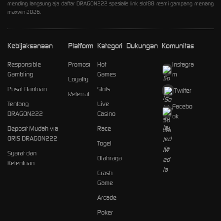
mending langsung aja daftar DRAGON222 spesialis link slot88 resmi gampang menang
maxwin 2026.
Kebijaksanaan
Platform
Kategori
Dukungan
Komunitas
Responsible
Promosi
Hot
Instagra
Gambling
Games
m
Loyalty
Pusat Bantuan
Slots
Twitter
Referral
Tentang
Live
Facebo
DRAGON222
Casino
ok
Deposit Mudah via
Race
QRIS DRAGON222
Togel
Syarat dan
Olahraga
Ketentuan
Crash
Game
Arcade
Poker