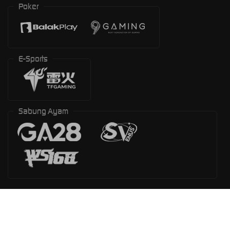
Poker
E-Sports
Sabung Ayam