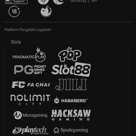
dilindungi | 18+
Platform Penyedia Layanan
Slots