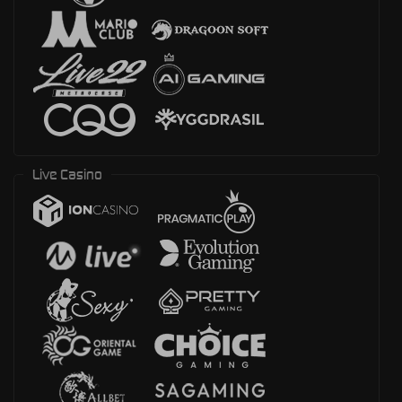
Live Casino