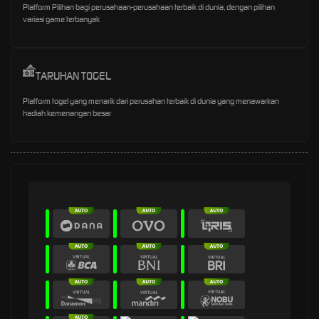
Platform Pilihan bagi perusahaan-perusahaan terbaik di dunia, dengan pilihan
variasi game terbanyak
TARUHAN TOGEL
Platform togel yang menarik dari perusahan terbaik di dunia yang menawarkan
hadiah kemenangan besar