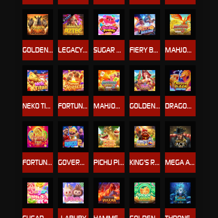
GOLDEN RHINO
LEGACY OF AZTEC
SUGAR FRENZY
FIERY BOXING
MAHJONG WAYS 3+
NEKO TITAN
FORTUNE HORSES
MAHJONG WAYS 3
GOLDEN ISLAND
DRAGON TIGER SHOWDOWN
FORTUNE TRIO
GOVERNMENT DISCO 2
PICHU PICHU
KING'S REALM
MEGA ACE