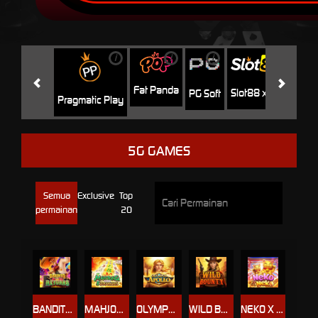
i
i
i
i
i
Facha
Fat Panda
Slot88 x PP
PG Soft
Pragmatic Play
5G GAMES
Semua
Exclusive
Top
permainan
20
BANDITO RETURNS
MAHJONG 5 DRAGONS
OLYMPUS APOLLO
WILD BOUNTY
NEKO X NEKO