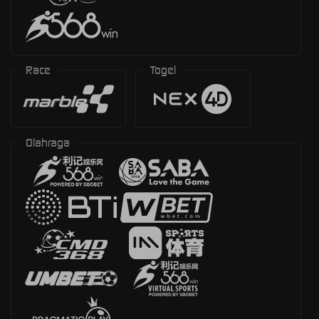
Race
Togel
Olahraga