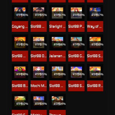
RTP
96%
RTP
95%
RTP
RTP
98%
RTP
97%
Goyang Gaib
Slot88 Mahjong Wins 3 Black Scatter
Starlight Princess 1000
Slot88 Princess
Way of Ninja
RTP
95%
RTP
97%
RTP
96%
RTP
97%
RTP
98%
Slot88 Mahjong Wins 2
Slot88 Olympus
JaJanan Pasar
Slot88 Gates of Gatot Kaca 1000
Slot88 Sweet Bonanza 1000
RTP
98%
RTP
95%
RTP
RTP
96%
RTP
96%
Slot88 Bonanza
Mochi Mania 1000
Slot88 Wisdom of Athena 1000
Slot88 Sweet Bonanza Super Scatter
Slot88 Rush
RTP
92%
RTP
94%
RTP
94%