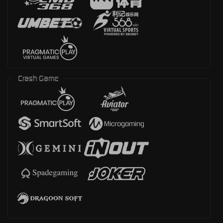
Crash Game