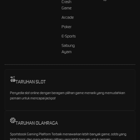
Crash
Game
Arcade
Poker
E-Sports
Sabung
Ayam
TARUHAN SLOT
Penyedia slot online dengan beragam pilihan game menarik yang memudahkan
pemain untuk mencapai jackpot
TARUHAN OLAHRAGA
Sportsbook Gaming Platform Terbaik menawarkan lebih banyak game, odds yang
lebih tinggi, dan menyediakan pilihan yang lebih banyak untuk pemain.