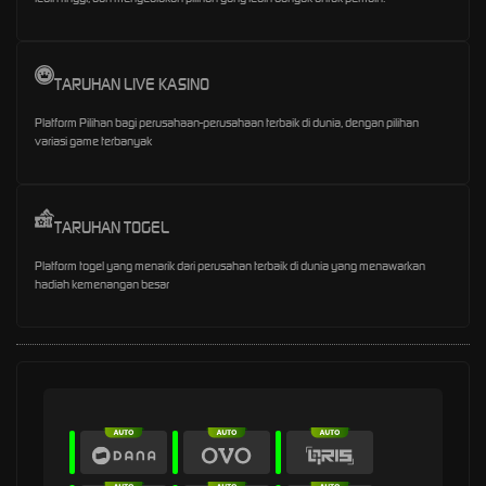
TARUHAN LIVE KASINO
Platform Pilihan bagi perusahaan-perusahaan terbaik di dunia, dengan pilihan
variasi game terbanyak
TARUHAN TOGEL
Platform togel yang menarik dari perusahan terbaik di dunia yang menawarkan
hadiah kemenangan besar