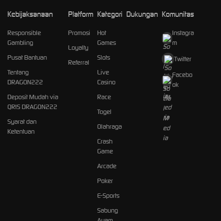
Kebijaksanaan
Platform
Kategori
Dukungan
Komunitas
Responsible
Promosi
Hot
Instagra
Gambling
Games
m
Loyalty
Pusat Bantuan
Slots
Twitter
Referral
Tentang
Live
Facebo
DRAGON222
Casino
ok
Deposit Mudah via
Race
QRIS DRAGON222
Togel
Syarat dan
Olahraga
Ketentuan
Crash
Game
Arcade
Poker
E-Sports
Sabung
Ayam