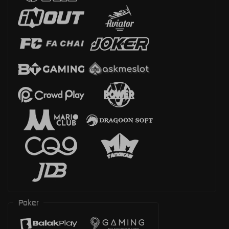
Poker