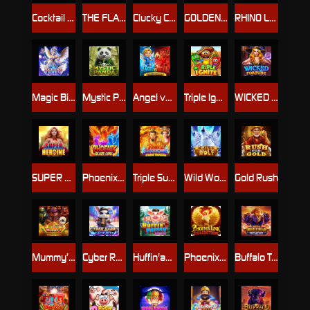
Cocktail City
THE FLAME CITY
Clucky Cash
GOLDEN TRAIN DELUXE
RHINO LEGEND
Magic Bingo Queen
Mystic Panda
Angel vs Devil Ultimate Goal Showdown
Triple Ignite
WICKED FORTUNE
SUPER HEROINE
Phoenix Blaze Link
Triple Supreme Xtreme Treasure
Wild Wolf Xtreme
Gold Rush
Mummy’s Treasure Quest
Cyber Rabbit
Huffin'and Puffin'Jackpot
Phoenix Link - Collection
Buffalo Triple Fury