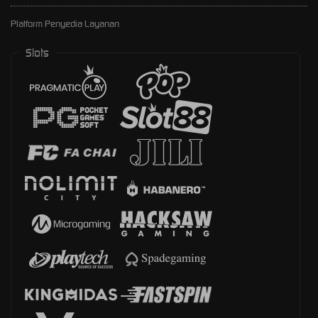
Platform Penyedia Layanan
Slots