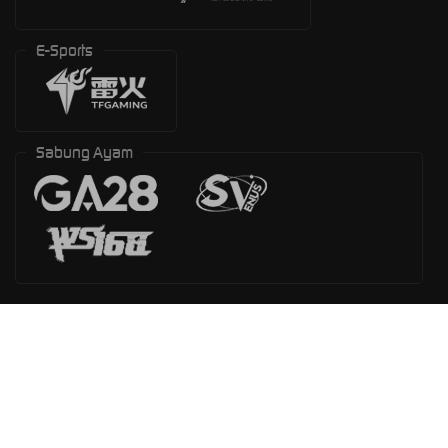
E-Sports
Sabung Ayam