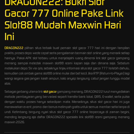
DRAGON222: Bukti Slot
Gacor 777 Online Pake Link
Slot88 Mudah Maxwin Hari
Ini
DRAGON222
pilihan situs terbaik buat pemain slot gacor 777 hari ini dengan tampilan
praktis, proses depo wede cepat serta pengalaman bermain slot online yang menarik setiap
harinya. Pakai APK slot terbaru untuk menjelajahi ruang dimensi link slot gacor gampang
menang sampai meledak maxwin slot88 resmi kapan saja dan dimana saja. Sebelum
melakukan depo 5k via qris, sebaiknya tinjau informasi situs slot gacor 777 terlebih dahulu,
kemudian cek ombak game slot88 online mulai dari bet kecil. Jika RTP (Return-to-Player) lagi
wangi segera gas jangan kasih ampun, kalo anyep langsung cabut jangan tunggu modal
abis.
Sebagai gerbang utama link
slot gacor
gampang menang, DRAGON222 turut menyediakan
metode pembayaran yang bervariasi seperti transfer bank lokal, QRIS, E-wallet, serta pulsa
dengan waktu proses hanya sekedipan mata. Menariknya, situs slot gacor hari ini juga
menawarkan event, promo dan bonus melimpah gratis untuk semua member setia tanpa di
undi. Ketimbang bingung nyari situs slot gacor 777 online terpercaya di zaman begini,
mending langsung aja daftar DRAGON222 spesialis link slot88 resmi gampang menang
maxwin 2026.