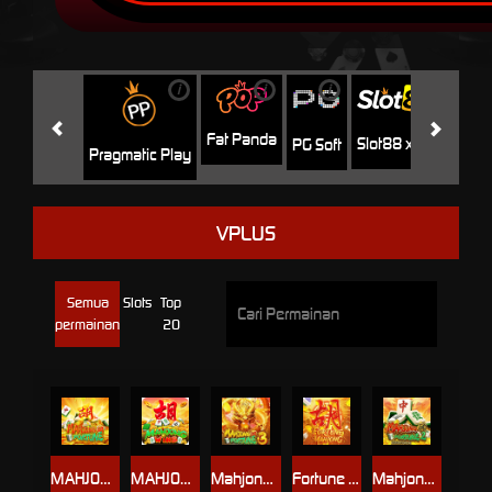
i
i
i
i
i
Facha
Fat Panda
Slot88 x PP
PG Soft
Pragmatic Play
VPLUS
Semua
Slots
Top
permainan
20
MAHJONG FORTUNE
MAHJONG WINS
Mahjong Fortune 3
Fortune Mahjong
Mahjong Fortune 2: Dragon Riches