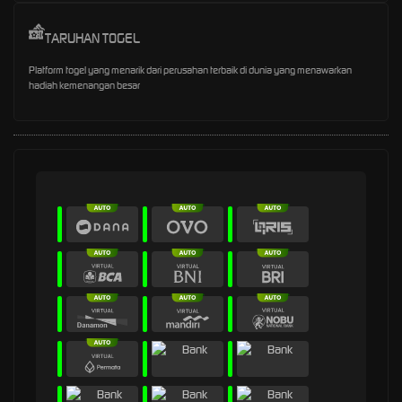
TARUHAN TOGEL
Platform togel yang menarik dari perusahan terbaik di dunia yang menawarkan
hadiah kemenangan besar